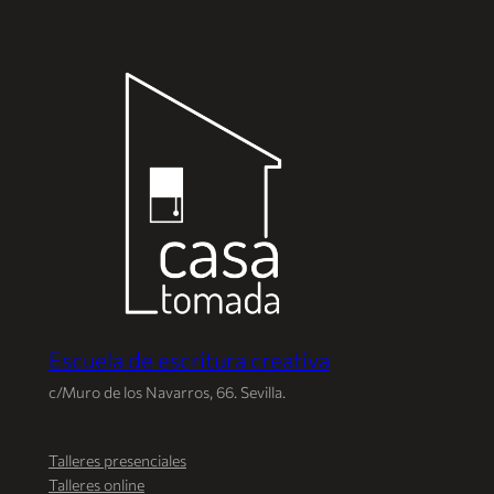
Saltar
al
contenido
Escuela de escritura creativa
c/Muro de los Navarros, 66. Sevilla.
Talleres presenciales
Talleres online